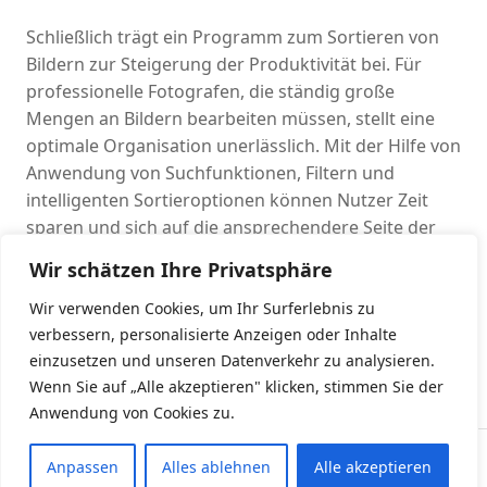
Schließlich trägt ein Programm zum Sortieren von
Bildern zur Steigerung der Produktivität bei. Für
professionelle Fotografen, die ständig große
Mengen an Bildern bearbeiten müssen, stellt eine
optimale Organisation unerlässlich. Mit der Hilfe von
Anwendung von Suchfunktionen, Filtern und
intelligenten Sortieroptionen können Nutzer Zeit
sparen und sich auf die ansprechendere Seite der
Fotografie konzentrieren. Anstatt Stunden damit zu
Wir schätzen Ihre Privatsphäre
verbringen, nach einem bestimmten Bild zu suchen,
sollten sie schnell auf die benötigten Dateien
Wir verwenden Cookies, um Ihr Surferlebnis zu
zugreifen und ihre Arbeit idealer gestalten.
verbessern, personalisierte Anzeigen oder Inhalte
einzusetzen und unseren Datenverkehr zu analysieren.
Wenn Sie auf „Alle akzeptieren" klicken, stimmen Sie der
Anwendung von Cookies zu.
Anpassen
Alles ablehnen
Alle akzeptieren
Impressum
|
Datenschutz