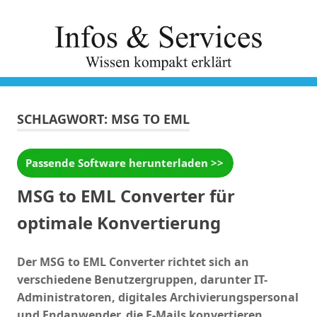
Zum
Inhalt
springen
SCHLAGWORT:
MSG TO EML
MSG to EML Converter für
optimale Konvertierung
Der MSG to EML Converter richtet sich an
verschiedene Benutzergruppen, darunter IT-
Administratoren, digitales Archivierungspersonal
und Endanwender, die E-Mails konvertieren