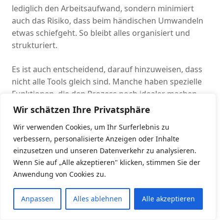
lediglich den Arbeitsaufwand, sondern minimiert
auch das Risiko, dass beim händischen Umwandeln
etwas schiefgeht. So bleibt alles organisiert und
strukturiert.
Es ist auch entscheidend, darauf hinzuweisen, dass
nicht alle Tools gleich sind. Manche haben spezielle
Funktionen, die den Prozess noch idealer machen.
Dazu zählt beispielsweise die Mittel, Metadaten
Wir schätzen Ihre Privatsphäre
beizubehalten oder Anhänge gleich mit zu
Wir verwenden Cookies, um Ihr Surferlebnis zu
übertragen. Das kann besonders hilfreich sein,
verbessern, personalisierte Anzeigen oder Inhalte
wenn prinzipielle Punkte beim Umzug nicht verloren
einzusetzen und unseren Datenverkehr zu analysieren.
gehen sollen.
Wenn Sie auf „Alle akzeptieren" klicken, stimmen Sie der
Anwendung von Cookies zu.
Einige Nutzer berichten von Schwierigkeiten, wenn
es darum geht, die richtige Software zu finden. Der
Anpassen
Alles ablehnen
Alle akzeptieren
Markt ist überflutet mit unterschiedlichen
Angeboten, und nicht alle sind benutzerfreundlich.